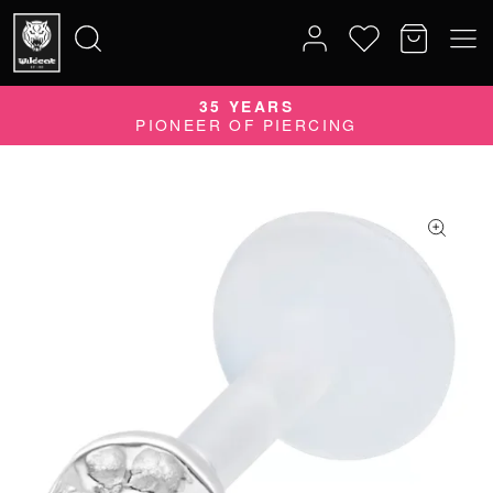
35 YEARS
Search
PIONEER OF PIERCING
for: