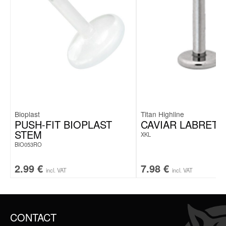
Bioplast
Titan Highline
PUSH-FIT BIOPLAST
CAVIAR LABRET
STEM
XKL
BIO053RO
2.99
€
7.98
€
incl. VAT
incl. VAT
CONTACT