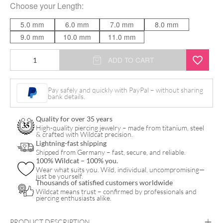
Choose your
Length
:
5.0 mm
6.0 mm
7.0 mm
8.0 mm
9.0 mm
10.0 mm
11.0 mm
Little
ADD TO CART
Circle
Hammered
Pay safely and quickly with PayPal – without sharing
bank details.
Push
Fit
Quality for over 35 years
Labret
High-quality piercing jewelry – made from titanium, steel
& crafted with Wildcat precision.
quantity
Lightning-fast shipping
Shipped from Germany – fast, secure, and reliable.
100% Wildcat – 100% you.
Wear what suits you. Wild, individual, uncompromising—
just be yourself.
Thousands of satisfied customers worldwide
Wildcat means trust – confirmed by professionals and
piercing enthusiasts alike.
PRODUCT DESCRIPTION