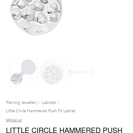
Piercing Jewellery
Labrets
Little Circle Hammered Push Fit Labret
Wildcat
LITTLE CIRCLE HAMMERED PUSH