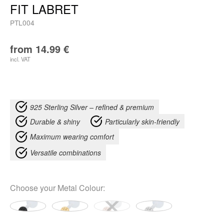
FIT LABRET
PTL004
from
14.99
€
incl. VAT
925 Sterling Silver – refined & premium
Durable & shiny
Particularly skin-friendly
Maximum wearing comfort
Versatile combinations
Choose your
Metal Colour
: